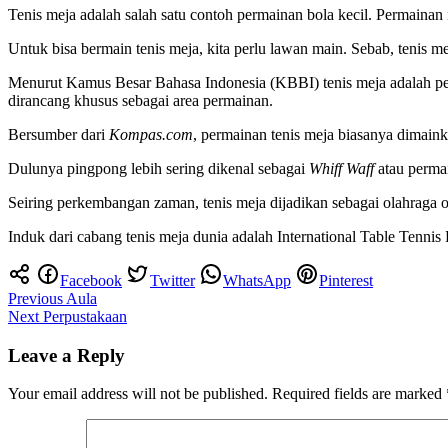
Tenis meja adalah salah satu contoh permainan bola kecil. Permainan 
Untuk bisa bermain tenis meja, kita perlu lawan main. Sebab, tenis m
Menurut Kamus Besar Bahasa Indonesia (KBBI) tenis meja adalah per
dirancang khusus sebagai area permainan.
Bersumber dari
Kompas.com
, permainan tenis meja biasanya dimain
Dulunya pingpong lebih sering dikenal sebagai
Whiff Waff
atau permai
Seiring perkembangan zaman, tenis meja dijadikan sebagai olahraga o
Induk dari cabang tenis meja dunia adalah International Table Tenni
Facebook
Twitter
WhatsApp
Pinterest
Post
Previous
Aula
Next
Perpustakaan
navigation
Leave a Reply
Your email address will not be published.
Required fields are marked