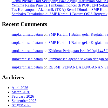
Gema Prestasi Dari Sekupang: Faza Agung Harumkan SMP Kart
Yemima Rastra Prawira Tambunan moncer di PORSENI Sekupang
Tes Kemampuan Akademik (TKA) Resmi Dimulai, SMP Kartini
Sembako Tersalurkan di SMP Kartini 1 Batam: OSIS Bergerak
Recent Comments
smpkartinisatubatam
on
SMP Kartini 1 Batam gelar Kegiatan 
smpkartinisatubatam
on
SMP Kartini 1 Batam gelar Kegiatan 
smpkartinisatubatam
on
Khidmat Peringatan Isra’ Mi’raj 1445
smpkartinisatubatam
on
Pembahasan agenda sekolah dengan or
smpkartinisatubatam
on
RESMI! PENANDATANGANAN SK 
Archives
April 2026
March 2026
February 2026
September 2025
August 2025