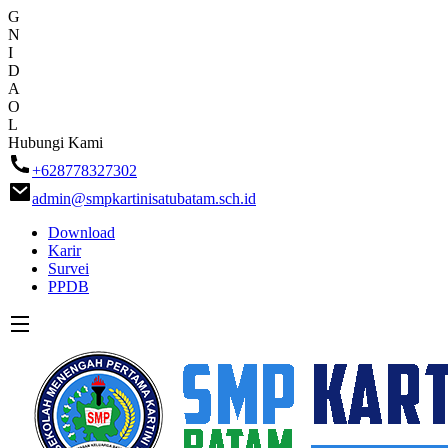
G
N
I
D
A
O
L
Skip
Hubungi Kami
to
+628778327302
content
admin@smpkartinisatubatam.sch.id
Download
Karir
Survei
PPDB