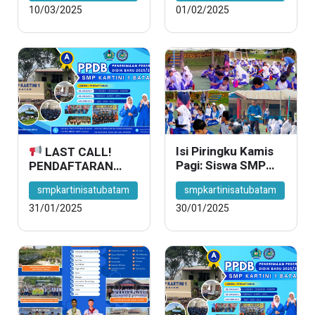
TINGGAL 4 KUOTA
10/03/2025
01/02/2025
TERSEDIA!
Isi Piringku Kamis
LAST CALL!
Pagi: Siswa SMP
PENDAFTARAN
Kartini 1 Batam
PPDB GELOMBANG
smpkartinisatubatam
smpkartinisatubatam
Belajar Gizi dan
1 DITUTUP HARI
Kalori!
INI!
31/01/2025
30/01/2025