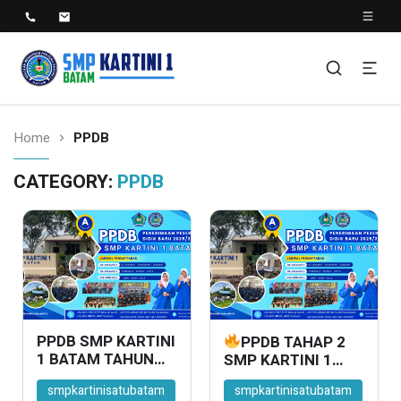
SMP KARTINI 1 BATAM
Sekolah Menegah Pertama Satu Batam
Home
PPDB
CATEGORY:
PPDB
PPDB SMP KARTINI
PPDB TAHAP 2
1 BATAM TAHUN
SMP KARTINI 1
AJARAN
BATAM RESMI
smpkartinisatubatam
smpkartinisatubatam
2025/2026: HANYA
DIBUKA!