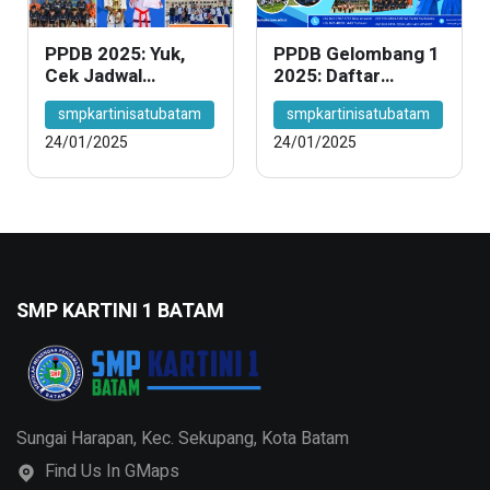
PPDB 2025: Yuk,
PPDB Gelombang 1
Cek Jadwal
2025: Daftar
Pendaftaran
Sekarang, Dapat
smpkartinisatubatam
smpkartinisatubatam
Gelombang 1, 2,
Keuntungan
dan 3 – Jangan
Spesial!
24/01/2025
24/01/2025
Sampai
Ketinggalan!
SMP KARTINI 1 BATAM
Sungai Harapan, Kec. Sekupang, Kota Batam
Find Us In GMaps