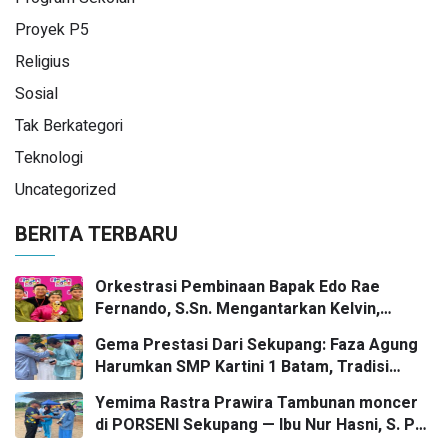
Proyek P5
Religius
Sosial
Tak Berkategori
Teknologi
Uncategorized
BERITA TERBARU
Orkestrasi Pembinaan Bapak Edo Rae
Fernando, S.Sn. Mengantarkan Kelvin,
Jason, dan Danish—Grup Ansambel SMP
Gema Prestasi Dari Sekupang: Faza Agung
Kartini 1 Batam—Kembali Menorehkan Juara
Harumkan SMP Kartini 1 Batam, Tradisi
II FLS3N dalam Panggung Kompetisi
Gasing Bergaung Ke Tingkat Kota
Bergengsi
Yemima Rastra Prawira Tambunan moncer
di PORSENI Sekupang — Ibu Nur Hasni, S. Pd
dan Mr. Irwan Herika, M. Pd apresiasi