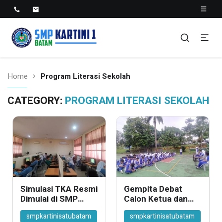
SMP KARTINI 1 BATAM
Sekolah Menegah Pertama Satu Batam
Home
Program Literasi Sekolah
CATEGORY:
PROGRAM LITERASI SEKOLAH
Simulasi TKA Resmi
Gempita Debat
Dimulai di SMP
Calon Ketua dan
Kartini 1 Batam,
Calon Wakil Ketua
smpkartinisatubatam
smpkartinisatubatam
Proktor Yulia
OSIS: Siapakah