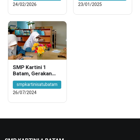
Murnika: Latih
yang Akan Menjadi
24/02/2026
23/01/2025
Kesiapan Akademik
Pemimpin Baru?
dan Mental Siswa
SMP Kartini 1
Batam, Gerakan
Literasi Sekolah
smpkartinisatubatam
26/07/2024