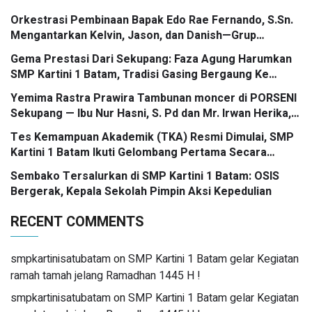
Orkestrasi Pembinaan Bapak Edo Rae Fernando, S.Sn.
Mengantarkan Kelvin, Jason, dan Danish—Grup
Ansambel SMP Kartini 1 Batam—Kembali Menorehkan
Gema Prestasi Dari Sekupang: Faza Agung Harumkan
Juara II FLS3N dalam Panggung Kompetisi Bergengsi
SMP Kartini 1 Batam, Tradisi Gasing Bergaung Ke
Tingkat Kota
Yemima Rastra Prawira Tambunan moncer di PORSENI
Sekupang — Ibu Nur Hasni, S. Pd dan Mr. Irwan Herika,
M. Pd apresiasi prestasi emas yang menggema
Tes Kemampuan Akademik (TKA) Resmi Dimulai, SMP
Kartini 1 Batam Ikuti Gelombang Pertama Secara
Nasional
Sembako Tersalurkan di SMP Kartini 1 Batam: OSIS
Bergerak, Kepala Sekolah Pimpin Aksi Kepedulian
RECENT COMMENTS
smpkartinisatubatam
on
SMP Kartini 1 Batam gelar Kegiatan
ramah tamah jelang Ramadhan 1445 H !
smpkartinisatubatam
on
SMP Kartini 1 Batam gelar Kegiatan