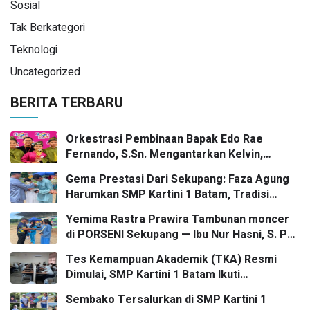
Sosial
Tak Berkategori
Teknologi
Uncategorized
BERITA TERBARU
Orkestrasi Pembinaan Bapak Edo Rae
Fernando, S.Sn. Mengantarkan Kelvin,
Jason, dan Danish—Grup Ansambel SMP
Gema Prestasi Dari Sekupang: Faza Agung
Kartini 1 Batam—Kembali Menorehkan Juara
Harumkan SMP Kartini 1 Batam, Tradisi
II FLS3N dalam Panggung Kompetisi
Gasing Bergaung Ke Tingkat Kota
Bergengsi
Yemima Rastra Prawira Tambunan moncer
di PORSENI Sekupang — Ibu Nur Hasni, S. Pd
dan Mr. Irwan Herika, M. Pd apresiasi
Tes Kemampuan Akademik (TKA) Resmi
prestasi emas yang menggema
Dimulai, SMP Kartini 1 Batam Ikuti
Gelombang Pertama Secara Nasional
Sembako Tersalurkan di SMP Kartini 1