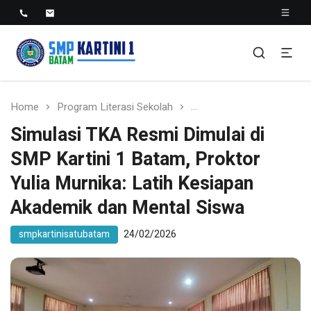
SMP KARTINI 1 BATAM
Sekolah Menegah Pertama Satu Batam
Home
Program Literasi Sekolah
Simulasi TKA Resmi Dimu
Simulasi TKA Resmi Dimulai di
SMP Kartini 1 Batam, Proktor
Yulia Murnika: Latih Kesiapan
Akademik dan Mental Siswa
smpkartinisatubatam
24/02/2026