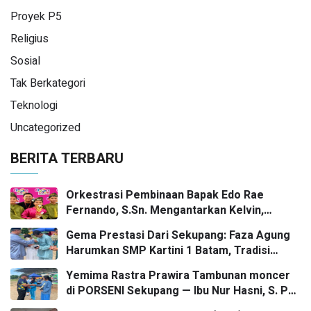
Proyek P5
Religius
Sosial
Tak Berkategori
Teknologi
Uncategorized
BERITA TERBARU
Orkestrasi Pembinaan Bapak Edo Rae
Fernando, S.Sn. Mengantarkan Kelvin,
Jason, dan Danish—Grup Ansambel SMP
Gema Prestasi Dari Sekupang: Faza Agung
Kartini 1 Batam—Kembali Menorehkan Juara
Harumkan SMP Kartini 1 Batam, Tradisi
II FLS3N dalam Panggung Kompetisi
Gasing Bergaung Ke Tingkat Kota
Bergengsi
Yemima Rastra Prawira Tambunan moncer
di PORSENI Sekupang — Ibu Nur Hasni, S. Pd
dan Mr. Irwan Herika, M. Pd apresiasi