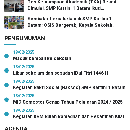
Tes Kemampuan Akademik (TKA) Resmi
prestasi emas yang menggema
Dimulai, SMP Kartini 1 Batam Ikuti
Gelombang Pertama Secara Nasional
Sembako Tersalurkan di SMP Kartini 1
Batam: OSIS Bergerak, Kepala Sekolah
Pimpin Aksi Kepedulian
PENGUMUMAN
18/02/2025
Masuk kembali ke sekolah
18/02/2025
Libur sebelum dan sesudah IDul Fitri 1446 H
18/02/2025
Kegiatan Bakti Sosial (Baksos) SMP Kartini 1 Batam
18/02/2025
MID Semester Genap Tahun Pelajaran 2024 / 2025
18/02/2025
Kegiatan KBM Bulan Ramadhan dan Pesantren Kilat
AGENDA