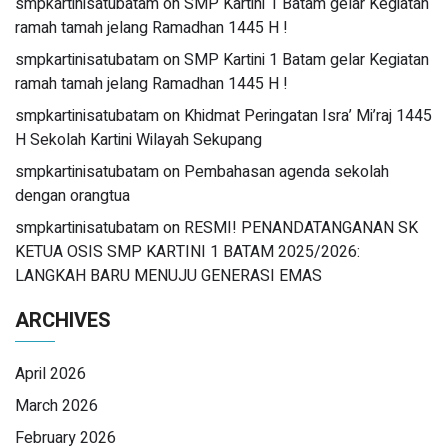
smpkartinisatubatam
on
SMP Kartini 1 Batam gelar Kegiatan
ramah tamah jelang Ramadhan 1445 H !
smpkartinisatubatam
on
SMP Kartini 1 Batam gelar Kegiatan
ramah tamah jelang Ramadhan 1445 H !
smpkartinisatubatam
on
Khidmat Peringatan Isra’ Mi’raj 1445
H Sekolah Kartini Wilayah Sekupang
smpkartinisatubatam
on
Pembahasan agenda sekolah
dengan orangtua
smpkartinisatubatam
on
RESMI! PENANDATANGANAN SK
KETUA OSIS SMP KARTINI 1 BATAM 2025/2026:
LANGKAH BARU MENUJU GENERASI EMAS
ARCHIVES
April 2026
March 2026
February 2026