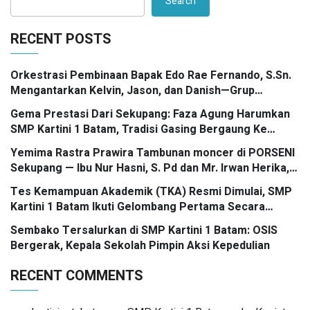
Search
RECENT POSTS
Orkestrasi Pembinaan Bapak Edo Rae Fernando, S.Sn.
Mengantarkan Kelvin, Jason, dan Danish—Grup
Ansambel SMP Kartini 1 Batam—Kembali Menorehkan
Gema Prestasi Dari Sekupang: Faza Agung Harumkan
Juara II FLS3N dalam Panggung Kompetisi Bergengsi
SMP Kartini 1 Batam, Tradisi Gasing Bergaung Ke
Tingkat Kota
Yemima Rastra Prawira Tambunan moncer di PORSENI
Sekupang — Ibu Nur Hasni, S. Pd dan Mr. Irwan Herika,
M. Pd apresiasi prestasi emas yang menggema
Tes Kemampuan Akademik (TKA) Resmi Dimulai, SMP
Kartini 1 Batam Ikuti Gelombang Pertama Secara
Nasional
Sembako Tersalurkan di SMP Kartini 1 Batam: OSIS
Bergerak, Kepala Sekolah Pimpin Aksi Kepedulian
RECENT COMMENTS