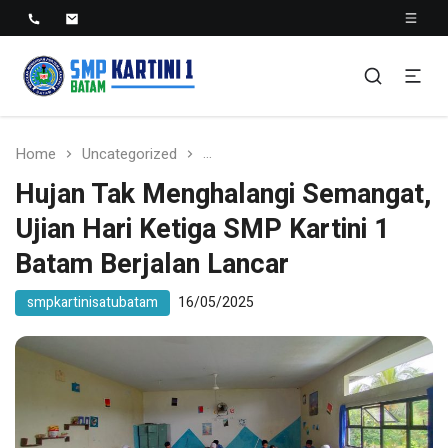
SMP KARTINI 1 BATAM
Sekolah Menegah Pertama Satu Batam
Home
Uncategorized
Hujan Tak Menghalangi Semangat, U
Hujan Tak Menghalangi Semangat,
Ujian Hari Ketiga SMP Kartini 1
Batam Berjalan Lancar
smpkartinisatubatam
16/05/2025