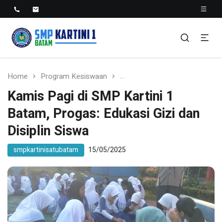
SMP KARTINI 1 BATAM
Sekolah Menegah Pertama Satu Batam
Home
Program Kesiswaan
Kamis Pagi di SMP Kartini 1 
Kamis Pagi di SMP Kartini 1
Batam, Progas: Edukasi Gizi dan
Disiplin Siswa
smpkartinisatubatam
15/05/2025