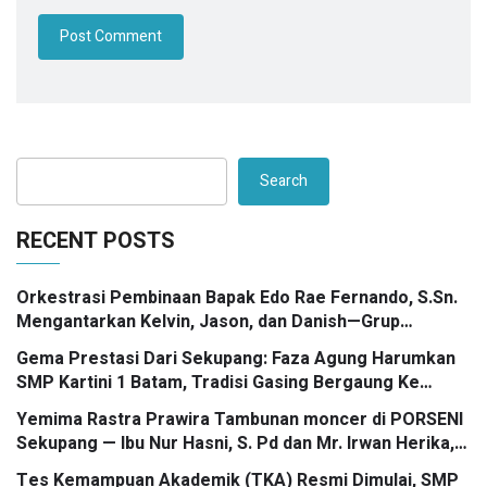
Search
RECENT POSTS
Orkestrasi Pembinaan Bapak Edo Rae Fernando, S.Sn.
Mengantarkan Kelvin, Jason, dan Danish—Grup
Ansambel SMP Kartini 1 Batam—Kembali Menorehkan
Gema Prestasi Dari Sekupang: Faza Agung Harumkan
Juara II FLS3N dalam Panggung Kompetisi Bergengsi
SMP Kartini 1 Batam, Tradisi Gasing Bergaung Ke
Tingkat Kota
Yemima Rastra Prawira Tambunan moncer di PORSENI
Sekupang — Ibu Nur Hasni, S. Pd dan Mr. Irwan Herika,
M. Pd apresiasi prestasi emas yang menggema
Tes Kemampuan Akademik (TKA) Resmi Dimulai, SMP