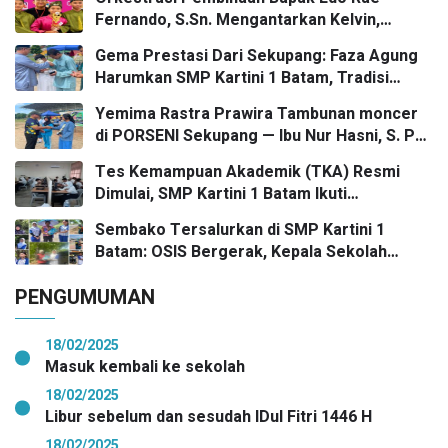
Fernando, S.Sn. Mengantarkan Kelvin,
Jason, dan Danish—Grup Ansambel SMP
Gema Prestasi Dari Sekupang: Faza Agung
Kartini 1 Batam—Kembali Menorehkan Juara
Harumkan SMP Kartini 1 Batam, Tradisi
II FLS3N dalam Panggung Kompetisi
Gasing Bergaung Ke Tingkat Kota
Bergengsi
Yemima Rastra Prawira Tambunan moncer
di PORSENI Sekupang — Ibu Nur Hasni, S. Pd
dan Mr. Irwan Herika, M. Pd apresiasi
Tes Kemampuan Akademik (TKA) Resmi
prestasi emas yang menggema
Dimulai, SMP Kartini 1 Batam Ikuti
Gelombang Pertama Secara Nasional
Sembako Tersalurkan di SMP Kartini 1
Batam: OSIS Bergerak, Kepala Sekolah
Pimpin Aksi Kepedulian
PENGUMUMAN
18/02/2025
Masuk kembali ke sekolah
18/02/2025
Libur sebelum dan sesudah IDul Fitri 1446 H
18/02/2025