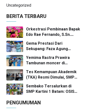
Uncategorized
BERITA TERBARU
Orkestrasi Pembinaan Bapak
Edo Rae Fernando, S.Sn.
Mengantarkan Kelvin, Jason,
Gema Prestasi Dari
dan Danish—Grup Ansambel
Sekupang: Faza Agung
SMP Kartini 1 Batam—
Harumkan SMP Kartini 1
Kembali Menorehkan Juara II
Yemima Rastra Prawira
Batam, Tradisi Gasing
FLS3N dalam Panggung
Tambunan moncer di
Bergaung Ke Tingkat Kota
Kompetisi Bergengsi
PORSENI Sekupang — Ibu Nur
Tes Kemampuan Akademik
Hasni, S. Pd dan Mr. Irwan
(TKA) Resmi Dimulai, SMP
Herika, M. Pd apresiasi
Kartini 1 Batam Ikuti
prestasi emas yang
Sembako Tersalurkan di
Gelombang Pertama Secara
menggema
SMP Kartini 1 Batam: OSIS
Nasional
Bergerak, Kepala Sekolah
PENGUMUMAN
Pimpin Aksi Kepedulian