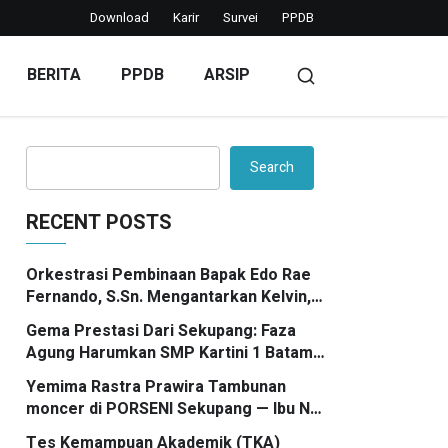
Download
Karir
Survei
PPDB
BERITA
PPDB
ARSIP
Search
RECENT POSTS
Orkestrasi Pembinaan Bapak Edo Rae
Fernando, S.Sn. Mengantarkan Kelvin,
Jason, dan Danish—Grup Ansambel
Gema Prestasi Dari Sekupang: Faza
SMP Kartini 1 Batam—Kembali
Agung Harumkan SMP Kartini 1 Batam,
Menorehkan Juara II FLS3N dalam
Tradisi Gasing Bergaung Ke Tingkat
Panggung Kompetisi Bergengsi
Yemima Rastra Prawira Tambunan
Kota
moncer di PORSENI Sekupang — Ibu Nur
Hasni, S. Pd dan Mr. Irwan Herika, M. Pd
Tes Kemampuan Akademik (TKA)