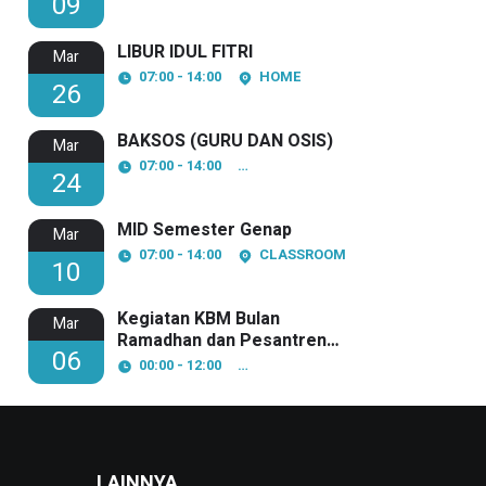
09
LIBUR IDUL FITRI
Mar
07:00 - 14:00
HOME
26
BAKSOS (GURU DAN OSIS)
Mar
07:00 - 14:00
SMP KARTINI 1 BATAM
24
MID Semester Genap
Mar
07:00 - 14:00
CLASSROOM
10
Kegiatan KBM Bulan
Mar
Ramadhan dan Pesantren
06
Kilat
00:00 - 12:00
SMP KARTINI 1 BATAM
LAINNYA