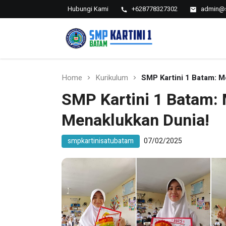
Hubungi Kami
+628778327302
admin@s
SMP KARTINI 1 BATAM
Sekolah Menegah Pertama Satu Batam
Home
Kurikulum
SMP Kartini 1 Batam: M
SMP Kartini 1 Batam:
Menaklukkan Dunia!
smpkartinisatubatam
07/02/2025