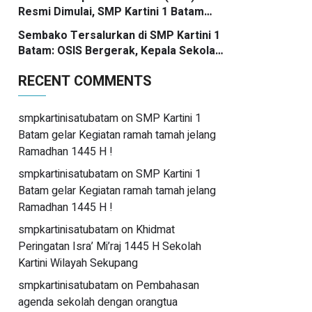
apresiasi prestasi emas yang
Resmi Dimulai, SMP Kartini 1 Batam
menggema
Ikuti Gelombang Pertama Secara
Sembako Tersalurkan di SMP Kartini 1
Nasional
Batam: OSIS Bergerak, Kepala Sekolah
Pimpin Aksi Kepedulian
RECENT COMMENTS
smpkartinisatubatam
on
SMP Kartini 1
Batam gelar Kegiatan ramah tamah jelang
Ramadhan 1445 H !
smpkartinisatubatam
on
SMP Kartini 1
Batam gelar Kegiatan ramah tamah jelang
Ramadhan 1445 H !
smpkartinisatubatam
on
Khidmat
Peringatan Isra’ Mi’raj 1445 H Sekolah
Kartini Wilayah Sekupang
smpkartinisatubatam
on
Pembahasan
agenda sekolah dengan orangtua