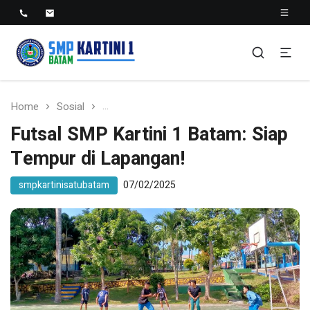
SMP KARTINI 1 BATAM
Sekolah Menegah Pertama Satu Batam
Home
Sosial
Futsal SMP Kartini 1 Batam: Siap Tempur 
Futsal SMP Kartini 1 Batam: Siap
Tempur di Lapangan!
smpkartinisatubatam
07/02/2025