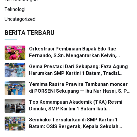
Teknologi
Uncategorized
BERITA TERBARU
Orkestrasi Pembinaan Bapak Edo Rae
Fernando, S.Sn. Mengantarkan Kelvin,
Jason, dan Danish—Grup Ansambel SMP
Gema Prestasi Dari Sekupang: Faza Agung
Kartini 1 Batam—Kembali Menorehkan Juara
Harumkan SMP Kartini 1 Batam, Tradisi
II FLS3N dalam Panggung Kompetisi
Gasing Bergaung Ke Tingkat Kota
Bergengsi
Yemima Rastra Prawira Tambunan moncer
di PORSENI Sekupang — Ibu Nur Hasni, S. Pd
dan Mr. Irwan Herika, M. Pd apresiasi
Tes Kemampuan Akademik (TKA) Resmi
prestasi emas yang menggema
Dimulai, SMP Kartini 1 Batam Ikuti
Gelombang Pertama Secara Nasional
Sembako Tersalurkan di SMP Kartini 1
Batam: OSIS Bergerak, Kepala Sekolah
Pimpin Aksi Kepedulian