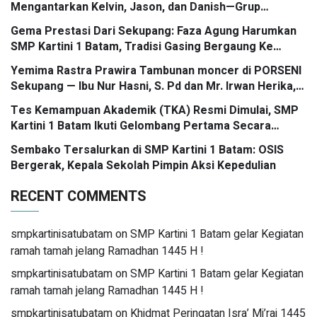
Mengantarkan Kelvin, Jason, dan Danish—Grup
Ansambel SMP Kartini 1 Batam—Kembali Menorehkan
Gema Prestasi Dari Sekupang: Faza Agung Harumkan
Juara II FLS3N dalam Panggung Kompetisi Bergengsi
SMP Kartini 1 Batam, Tradisi Gasing Bergaung Ke
Tingkat Kota
Yemima Rastra Prawira Tambunan moncer di PORSENI
Sekupang — Ibu Nur Hasni, S. Pd dan Mr. Irwan Herika,
M. Pd apresiasi prestasi emas yang menggema
Tes Kemampuan Akademik (TKA) Resmi Dimulai, SMP
Kartini 1 Batam Ikuti Gelombang Pertama Secara
Nasional
Sembako Tersalurkan di SMP Kartini 1 Batam: OSIS
Bergerak, Kepala Sekolah Pimpin Aksi Kepedulian
RECENT COMMENTS
smpkartinisatubatam
on
SMP Kartini 1 Batam gelar Kegiatan
ramah tamah jelang Ramadhan 1445 H !
smpkartinisatubatam
on
SMP Kartini 1 Batam gelar Kegiatan
ramah tamah jelang Ramadhan 1445 H !
smpkartinisatubatam
on
Khidmat Peringatan Isra’ Mi’raj 1445