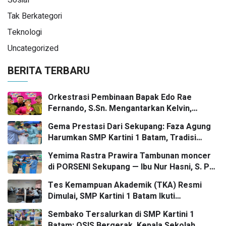
Tak Berkategori
Teknologi
Uncategorized
BERITA TERBARU
Orkestrasi Pembinaan Bapak Edo Rae
Fernando, S.Sn. Mengantarkan Kelvin,
Jason, dan Danish—Grup Ansambel SMP
Gema Prestasi Dari Sekupang: Faza Agung
Kartini 1 Batam—Kembali Menorehkan Juara
Harumkan SMP Kartini 1 Batam, Tradisi
II FLS3N dalam Panggung Kompetisi
Gasing Bergaung Ke Tingkat Kota
Bergengsi
Yemima Rastra Prawira Tambunan moncer
di PORSENI Sekupang — Ibu Nur Hasni, S. Pd
dan Mr. Irwan Herika, M. Pd apresiasi
Tes Kemampuan Akademik (TKA) Resmi
prestasi emas yang menggema
Dimulai, SMP Kartini 1 Batam Ikuti
Gelombang Pertama Secara Nasional
Sembako Tersalurkan di SMP Kartini 1
Batam: OSIS Bergerak, Kepala Sekolah