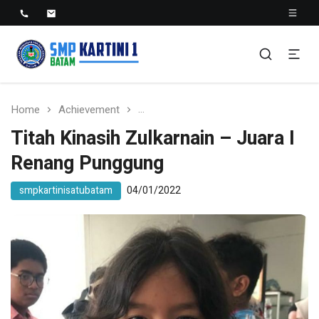
SMP KARTINI 1 BATAM
Sekolah Menegah Pertama Satu Batam
Home
Achievement
Titah Kinasih Zulkarnain – Juara I
Titah Kinasih Zulkarnain – Juara I
Renang Punggung
smpkartinisatubatam
04/01/2022