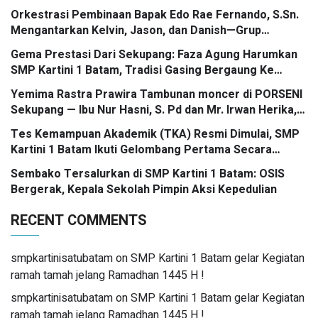
Orkestrasi Pembinaan Bapak Edo Rae Fernando, S.Sn.
Mengantarkan Kelvin, Jason, dan Danish—Grup
Ansambel SMP Kartini 1 Batam—Kembali Menorehkan
Gema Prestasi Dari Sekupang: Faza Agung Harumkan
Juara II FLS3N dalam Panggung Kompetisi Bergengsi
SMP Kartini 1 Batam, Tradisi Gasing Bergaung Ke
Tingkat Kota
Yemima Rastra Prawira Tambunan moncer di PORSENI
Sekupang — Ibu Nur Hasni, S. Pd dan Mr. Irwan Herika,
M. Pd apresiasi prestasi emas yang menggema
Tes Kemampuan Akademik (TKA) Resmi Dimulai, SMP
Kartini 1 Batam Ikuti Gelombang Pertama Secara
Nasional
Sembako Tersalurkan di SMP Kartini 1 Batam: OSIS
Bergerak, Kepala Sekolah Pimpin Aksi Kepedulian
RECENT COMMENTS
smpkartinisatubatam
on
SMP Kartini 1 Batam gelar Kegiatan
ramah tamah jelang Ramadhan 1445 H !
smpkartinisatubatam
on
SMP Kartini 1 Batam gelar Kegiatan
ramah tamah jelang Ramadhan 1445 H !