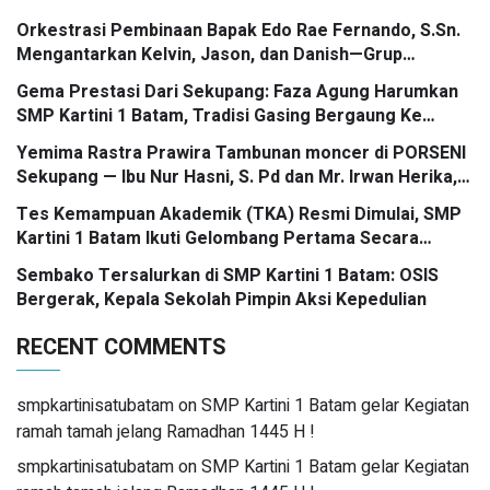
Orkestrasi Pembinaan Bapak Edo Rae Fernando, S.Sn.
Mengantarkan Kelvin, Jason, dan Danish—Grup
Ansambel SMP Kartini 1 Batam—Kembali Menorehkan
Gema Prestasi Dari Sekupang: Faza Agung Harumkan
Juara II FLS3N dalam Panggung Kompetisi Bergengsi
SMP Kartini 1 Batam, Tradisi Gasing Bergaung Ke
Tingkat Kota
Yemima Rastra Prawira Tambunan moncer di PORSENI
Sekupang — Ibu Nur Hasni, S. Pd dan Mr. Irwan Herika,
M. Pd apresiasi prestasi emas yang menggema
Tes Kemampuan Akademik (TKA) Resmi Dimulai, SMP
Kartini 1 Batam Ikuti Gelombang Pertama Secara
Nasional
Sembako Tersalurkan di SMP Kartini 1 Batam: OSIS
Bergerak, Kepala Sekolah Pimpin Aksi Kepedulian
RECENT COMMENTS
smpkartinisatubatam
on
SMP Kartini 1 Batam gelar Kegiatan
ramah tamah jelang Ramadhan 1445 H !
smpkartinisatubatam
on
SMP Kartini 1 Batam gelar Kegiatan