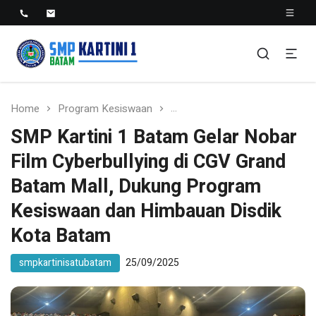
SMP KARTINI 1 BATAM
Sekolah Menegah Pertama Satu Batam
Home
Program Kesiswaan
SMP Kartini 1 Batam Gelar N
SMP Kartini 1 Batam Gelar Nobar
Film Cyberbullying di CGV Grand
Batam Mall, Dukung Program
Kesiswaan dan Himbauan Disdik
Kota Batam
smpkartinisatubatam
25/09/2025