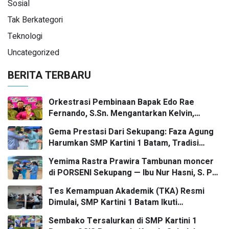
Sosial
Tak Berkategori
Teknologi
Uncategorized
BERITA TERBARU
Orkestrasi Pembinaan Bapak Edo Rae
Fernando, S.Sn. Mengantarkan Kelvin,
Jason, dan Danish—Grup Ansambel SMP
Gema Prestasi Dari Sekupang: Faza Agung
Kartini 1 Batam—Kembali Menorehkan Juara
Harumkan SMP Kartini 1 Batam, Tradisi
II FLS3N dalam Panggung Kompetisi
Gasing Bergaung Ke Tingkat Kota
Bergengsi
Yemima Rastra Prawira Tambunan moncer
di PORSENI Sekupang — Ibu Nur Hasni, S. Pd
dan Mr. Irwan Herika, M. Pd apresiasi
Tes Kemampuan Akademik (TKA) Resmi
prestasi emas yang menggema
Dimulai, SMP Kartini 1 Batam Ikuti
Gelombang Pertama Secara Nasional
Sembako Tersalurkan di SMP Kartini 1