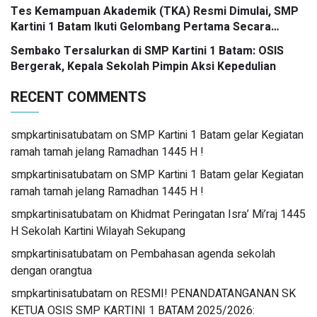
M. Pd apresiasi prestasi emas yang menggema
Tes Kemampuan Akademik (TKA) Resmi Dimulai, SMP
Kartini 1 Batam Ikuti Gelombang Pertama Secara
Nasional
Sembako Tersalurkan di SMP Kartini 1 Batam: OSIS
Bergerak, Kepala Sekolah Pimpin Aksi Kepedulian
RECENT COMMENTS
smpkartinisatubatam
on
SMP Kartini 1 Batam gelar Kegiatan
ramah tamah jelang Ramadhan 1445 H !
smpkartinisatubatam
on
SMP Kartini 1 Batam gelar Kegiatan
ramah tamah jelang Ramadhan 1445 H !
smpkartinisatubatam
on
Khidmat Peringatan Isra’ Mi’raj 1445
H Sekolah Kartini Wilayah Sekupang
smpkartinisatubatam
on
Pembahasan agenda sekolah
dengan orangtua
smpkartinisatubatam
on
RESMI! PENANDATANGANAN SK
KETUA OSIS SMP KARTINI 1 BATAM 2025/2026: