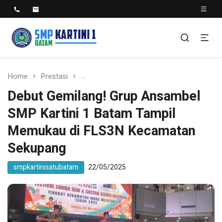
SMP KARTINI 1 BATAM
Sekolah Menegah Pertama Satu Batam
Home
Prestasi
Debut Gemilang! Grup Ansambel SMP K
Debut Gemilang! Grup Ansambel
SMP Kartini 1 Batam Tampil
Memukau di FLS3N Kecamatan
Sekupang
smpkartinisatubatam
22/05/2025