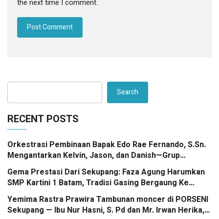
the next time I comment.
Search
RECENT POSTS
Orkestrasi Pembinaan Bapak Edo Rae Fernando, S.Sn.
Mengantarkan Kelvin, Jason, dan Danish—Grup
Ansambel SMP Kartini 1 Batam—Kembali Menorehkan
Gema Prestasi Dari Sekupang: Faza Agung Harumkan
Juara II FLS3N dalam Panggung Kompetisi Bergengsi
SMP Kartini 1 Batam, Tradisi Gasing Bergaung Ke
Tingkat Kota
Yemima Rastra Prawira Tambunan moncer di PORSENI
Sekupang — Ibu Nur Hasni, S. Pd dan Mr. Irwan Herika,