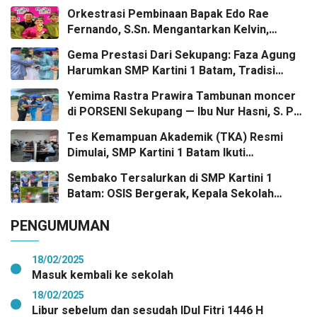
Orkestrasi Pembinaan Bapak Edo Rae
Fernando, S.Sn. Mengantarkan Kelvin,
Jason, dan Danish—Grup Ansambel SMP
Gema Prestasi Dari Sekupang: Faza Agung
Kartini 1 Batam—Kembali Menorehkan Juara
Harumkan SMP Kartini 1 Batam, Tradisi
II FLS3N dalam Panggung Kompetisi
Gasing Bergaung Ke Tingkat Kota
Bergengsi
Yemima Rastra Prawira Tambunan moncer
di PORSENI Sekupang — Ibu Nur Hasni, S. Pd
dan Mr. Irwan Herika, M. Pd apresiasi
Tes Kemampuan Akademik (TKA) Resmi
prestasi emas yang menggema
Dimulai, SMP Kartini 1 Batam Ikuti
Gelombang Pertama Secara Nasional
Sembako Tersalurkan di SMP Kartini 1
Batam: OSIS Bergerak, Kepala Sekolah
Pimpin Aksi Kepedulian
PENGUMUMAN
18/02/2025
Masuk kembali ke sekolah
18/02/2025
Libur sebelum dan sesudah IDul Fitri 1446 H