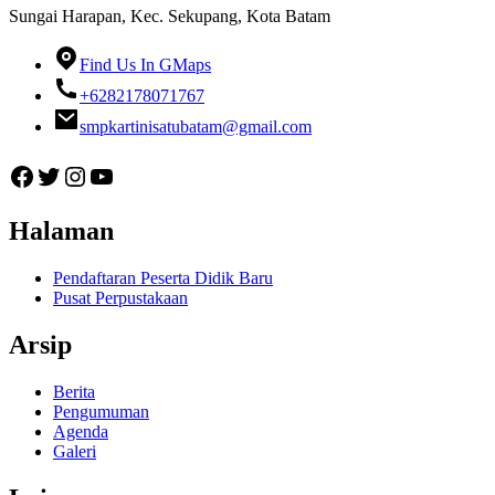
Sungai Harapan, Kec. Sekupang, Kota Batam
Find Us In GMaps
+6282178071767
smpkartinisatubatam@gmail.com
Facebook
Twitter
Instagram
YouTube
Halaman
Pendaftaran Peserta Didik Baru
Pusat Perpustakaan
Arsip
Berita
Pengumuman
Agenda
Galeri