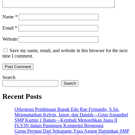
Name
*
Email
*
Website
Save my name, email, and website in this browser for the next
time I comment.
Search
Search
Recent Posts
Orkestrasi Pembinaan Bapak Edo Rae Fernando, S.Sn.
Mengantarkan Kelvin, Jason, dan Danish—Grup Ansambel
SMP Kartini 1 Batam—Kembali Menorehkan Juara II
FLS3N dalam Panggung Kompetisi Bergengsi
Gema Prestasi Dari Sekupang: Faza Agung Harumkan SMP