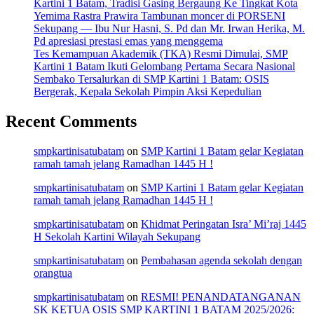
Kartini 1 Batam, Tradisi Gasing Bergaung Ke Tingkat Kota
Yemima Rastra Prawira Tambunan moncer di PORSENI
Sekupang — Ibu Nur Hasni, S. Pd dan Mr. Irwan Herika, M.
Pd apresiasi prestasi emas yang menggema
Tes Kemampuan Akademik (TKA) Resmi Dimulai, SMP
Kartini 1 Batam Ikuti Gelombang Pertama Secara Nasional
Sembako Tersalurkan di SMP Kartini 1 Batam: OSIS
Bergerak, Kepala Sekolah Pimpin Aksi Kepedulian
Recent Comments
smpkartinisatubatam
on
SMP Kartini 1 Batam gelar Kegiatan
ramah tamah jelang Ramadhan 1445 H !
smpkartinisatubatam
on
SMP Kartini 1 Batam gelar Kegiatan
ramah tamah jelang Ramadhan 1445 H !
smpkartinisatubatam
on
Khidmat Peringatan Isra’ Mi’raj 1445
H Sekolah Kartini Wilayah Sekupang
smpkartinisatubatam
on
Pembahasan agenda sekolah dengan
orangtua
smpkartinisatubatam
on
RESMI! PENANDATANGANAN
SK KETUA OSIS SMP KARTINI 1 BATAM 2025/2026: