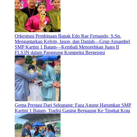
Orkestrasi Pembinaan Bapak Edo Rae Fernando, S.Sn.
Mengantarkan Kelvin, Jason, dan Danish—Grup Ansambel
SMP Kartini 1 Batam—Kembali Menorehkan Juara II
FLS3N dalam Panggung Kompetisi Bergengsi
Gema Prestasi Dari Sekupang: Faza Agung Harumkan SMP
Kartini 1 Batam, Tradisi Gasing Bergaung Ke Tingkat Kota