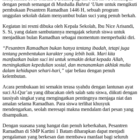
dengan penuh semangat di Mushalla
Bahrul ‘Ulum
untuk mengikuti
pembukaan Pesantren Ramadhan 1446 H, sebuah program
unggulan sekolah dalam menyambut bulan suci yang penuh berkah.
Kegiatan ini resmi dibuka oleh Kepala Sekolah, Ibu Nice Arisandi,
S. Si, yang dalam sambutannya mengajak seluruh siswa untuk
menjadikan bulan Ramadhan sebagai momentum memperbaiki diri.
“Pesantren Ramadhan bukan hanya tentang ibadah, tetapi juga
tentang pembentukan karakter yang lebih baik. Mari kita
manfaatkan bulan suci ini untuk semakin dekat kepada Allah,
meningkatkan kepedulian sosial, dan menanamkan akhlak mulia
dalam kehidupan sehari-hari,”
ujar beliau dengan penuh
kelembutan.
Acara pembukaan ini semakin terasa syahdu dengan lantunan ayat
suci Al-Qur’an yang dibacakan oleh salah satu siswa, diikuti dengan
tausiyah singkat yang mengingatkan pentingnya menjaga niat dan
amalan selama Ramadhan. Para siswa terlihat khusyuk
mendengarkan, seolah meresapi makna mendalam dari pesan yang
disampaikan.
Dengan suasana yang hangat dan penuh keberkahan, Pesantren
Ramadhan di SMP Kartini 1 Batam diharapkan dapat menjadi
pengalaman yang berkesan dan membawa manfaat bagi seluruh