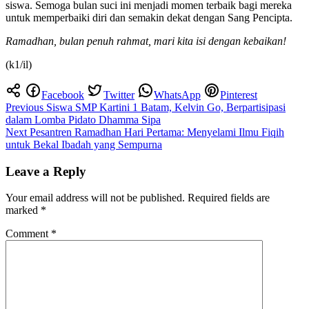
siswa. Semoga bulan suci ini menjadi momen terbaik bagi mereka
untuk memperbaiki diri dan semakin dekat dengan Sang Pencipta.
Ramadhan, bulan penuh rahmat, mari kita isi dengan kebaikan!
(k1/il)
Facebook
Twitter
WhatsApp
Pinterest
Post
Previous
Siswa SMP Kartini 1 Batam, Kelvin Go, Berpartisipasi
dalam Lomba Pidato Dhamma Sipa
navigation
Next
Pesantren Ramadhan Hari Pertama: Menyelami Ilmu Fiqih
untuk Bekal Ibadah yang Sempurna
Leave a Reply
Your email address will not be published.
Required fields are
marked
*
Comment
*