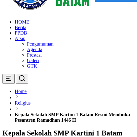
SMP KARTINI 1 BATAM
Sekolah Menegah Pertama Satu Batam
HOME
Berita
PPDB
Arsip
Pengumuman
Agenda
Prestasi
Galeri
GTK
Home
Religius
Kepala Sekolah SMP Kartini 1 Batam Resmi Membuka
Pesantren Ramadhan 1446 H
Kepala Sekolah SMP Kartini 1 Batam