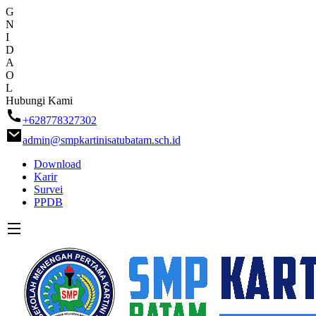
G
N
I
D
A
O
L
Skip
Hubungi Kami
to
+628778327302
content
admin@smpkartinisatubatam.sch.id
Download
Karir
Survei
PPDB