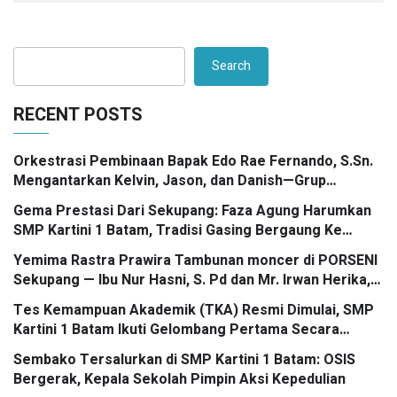
Search
RECENT POSTS
Orkestrasi Pembinaan Bapak Edo Rae Fernando, S.Sn.
Mengantarkan Kelvin, Jason, dan Danish—Grup
Ansambel SMP Kartini 1 Batam—Kembali Menorehkan
Gema Prestasi Dari Sekupang: Faza Agung Harumkan
Juara II FLS3N dalam Panggung Kompetisi Bergengsi
SMP Kartini 1 Batam, Tradisi Gasing Bergaung Ke
Tingkat Kota
Yemima Rastra Prawira Tambunan moncer di PORSENI
Sekupang — Ibu Nur Hasni, S. Pd dan Mr. Irwan Herika,
M. Pd apresiasi prestasi emas yang menggema
Tes Kemampuan Akademik (TKA) Resmi Dimulai, SMP
Kartini 1 Batam Ikuti Gelombang Pertama Secara
Nasional
Sembako Tersalurkan di SMP Kartini 1 Batam: OSIS
Bergerak, Kepala Sekolah Pimpin Aksi Kepedulian