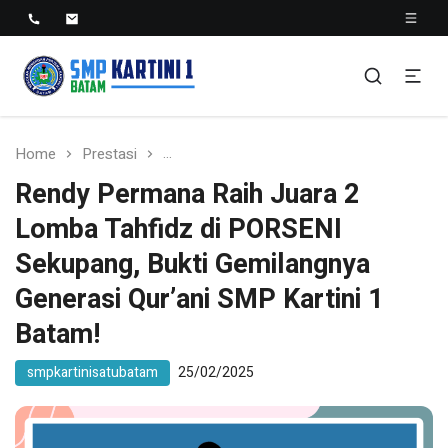
SMP KARTINI 1 BATAM
Sekolah Menegah Pertama Satu Batam
Home
Prestasi
Rendy Permana Raih Juara 2 Lomba Tahf
Rendy Permana Raih Juara 2
Lomba Tahfidz di PORSENI
Sekupang, Bukti Gemilangnya
Generasi Qur’ani SMP Kartini 1
Batam!
smpkartinisatubatam
25/02/2025