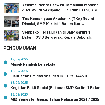
Gasing Bergaung Ke Tingkat Kota
Bergengsi
Yemima Rastra Prawira Tambunan moncer
di PORSENI Sekupang — Ibu Nur Hasni, S. Pd
dan Mr. Irwan Herika, M. Pd apresiasi
Tes Kemampuan Akademik (TKA) Resmi
prestasi emas yang menggema
Dimulai, SMP Kartini 1 Batam Ikuti
Gelombang Pertama Secara Nasional
Sembako Tersalurkan di SMP Kartini 1
Batam: OSIS Bergerak, Kepala Sekolah
Pimpin Aksi Kepedulian
PENGUMUMAN
18/02/2025
Masuk kembali ke sekolah
18/02/2025
Libur sebelum dan sesudah IDul Fitri 1446 H
18/02/2025
Kegiatan Bakti Sosial (Baksos) SMP Kartini 1 Batam
18/02/2025
MID Semester Genap Tahun Pelajaran 2024 / 2025