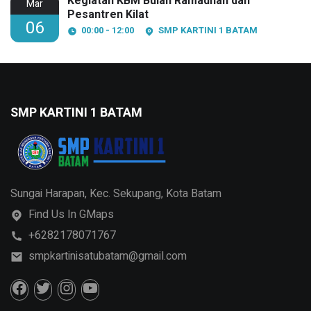
Kegiatan KBM Bulan Ramadhan dan
Mar
Pesantren Kilat
06
00:00 - 12:00
SMP KARTINI 1 BATAM
SMP KARTINI 1 BATAM
Sungai Harapan, Kec. Sekupang, Kota Batam
Find Us In GMaps
+6282178071767
smpkartinisatubatam@gmail.com