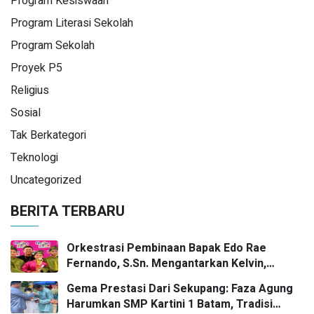
Program Kesiswaan
Program Literasi Sekolah
Program Sekolah
Proyek P5
Religius
Sosial
Tak Berkategori
Teknologi
Uncategorized
BERITA TERBARU
Orkestrasi Pembinaan Bapak Edo Rae
Fernando, S.Sn. Mengantarkan Kelvin,
Jason, dan Danish—Grup Ansambel SMP
Gema Prestasi Dari Sekupang: Faza Agung
Kartini 1 Batam—Kembali Menorehkan Juara
Harumkan SMP Kartini 1 Batam, Tradisi
II FLS3N dalam Panggung Kompetisi