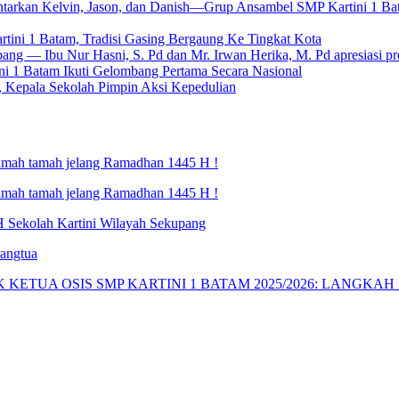
antarkan Kelvin, Jason, dan Danish—Grup Ansambel SMP Kartini 1 
ini 1 Batam, Tradisi Gasing Bergaung Ke Tingkat Kota
 — Ibu Nur Hasni, S. Pd dan Mr. Irwan Herika, M. Pd apresiasi p
 1 Batam Ikuti Gelombang Pertama Secara Nasional
, Kepala Sekolah Pimpin Aksi Kepedulian
ramah tamah jelang Ramadhan 1445 H !
ramah tamah jelang Ramadhan 1445 H !
 H Sekolah Kartini Wilayah Sekupang
angtua
KETUA OSIS SMP KARTINI 1 BATAM 2025/2026: LANGKA