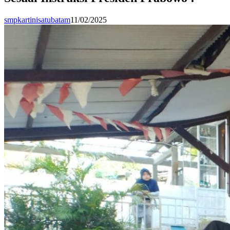
smpkartinisatubatam
11/02/2025