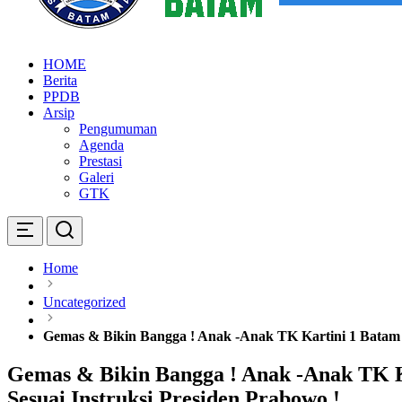
SMP KARTINI 1 BATAM
Sekolah Menegah Pertama Satu Batam
HOME
Berita
PPDB
Arsip
Pengumuman
Agenda
Prestasi
Galeri
GTK
Home
Uncategorized
Gemas & Bikin Bangga ! Anak -Anak TK Kartini 1 Batam 
Gemas & Bikin Bangga ! Anak -Anak TK K
Sesuai Instruksi Presiden Prabowo !