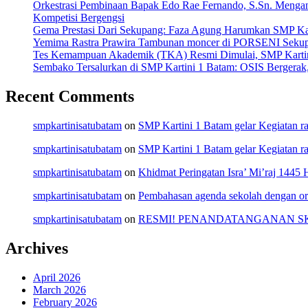
Orkestrasi Pembinaan Bapak Edo Rae Fernando, S.Sn. Meng
Kompetisi Bergengsi
Gema Prestasi Dari Sekupang: Faza Agung Harumkan SMP Kart
Yemima Rastra Prawira Tambunan moncer di PORSENI Sekupang
Tes Kemampuan Akademik (TKA) Resmi Dimulai, SMP Kartini
Sembako Tersalurkan di SMP Kartini 1 Batam: OSIS Bergerak
Recent Comments
smpkartinisatubatam
on
SMP Kartini 1 Batam gelar Kegiatan 
smpkartinisatubatam
on
SMP Kartini 1 Batam gelar Kegiatan 
smpkartinisatubatam
on
Khidmat Peringatan Isra’ Mi’raj 1445
smpkartinisatubatam
on
Pembahasan agenda sekolah dengan or
smpkartinisatubatam
on
RESMI! PENANDATANGANAN SK 
Archives
April 2026
March 2026
February 2026