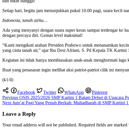
dan bikin bangga!
Setiap hari, begitu jam menunjukkan pukul 10.00 pagi, suara kecil n
Indonesia, tanah airku…
Ada yang menyanyi dengan suara super keras sampai terdengar ke luar
dengan percaya diri. Gemas level maksimal!
“Kami mengikuti arahan Presiden Prabowo untuk menanamkan kecintaa
yang cinta tanah air,” ujar Ibu Desi Afriani, S. Pd Kepala TK Karti
Kegiatan ini tidak hanya membiasakan anak-anak menghormati lagu k
Buat yang penasaran ingin melihat aksi patriot-patriot cilik ini me
(k1/il)
Facebook
Twitter
WhatsApp
Pinterest
Post
Previous
OSIS 2025/2026 SMP Kartini 1 Batam Debut di Upacara P
Next
Jum’at Pagi Yang Penuh Berkah: Muhadharah di SMP Kartini
navigation
Leave a Reply
Your email address will not be published.
Required fields are marked