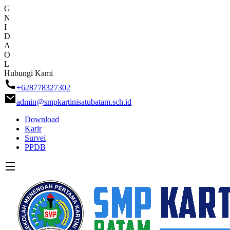
G
N
I
D
A
O
L
Skip
Hubungi Kami
to
+628778327302
content
admin@smpkartinisatubatam.sch.id
Download
Karir
Survei
PPDB