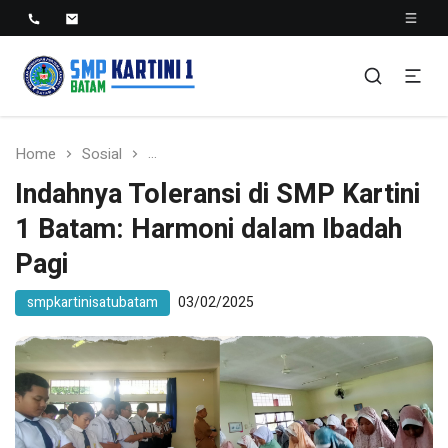
SMP KARTINI 1 BATAM
Sekolah Menegah Pertama Satu Batam
Home
Sosial
Indahnya Toleransi di SMP Kartini 1 Bata
Indahnya Toleransi di SMP Kartini
1 Batam: Harmoni dalam Ibadah
Pagi
smpkartinisatubatam
03/02/2025