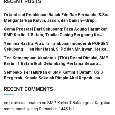
RECENT POSTS
Orkestrasi Pembinaan Bapak Edo Rae Fernando, S.Sn.
Mengantarkan Kelvin, Jason, dan Danish—Grup
Ansambel SMP Kartini 1 Batam—Kembali Menorehkan
Gema Prestasi Dari Sekupang: Faza Agung Harumkan
Juara II FLS3N dalam Panggung Kompetisi Bergengsi
SMP Kartini 1 Batam, Tradisi Gasing Bergaung Ke
Tingkat Kota
Yemima Rastra Prawira Tambunan moncer di PORSENI
Sekupang — Ibu Nur Hasni, S. Pd dan Mr. Irwan Herika,
M. Pd apresiasi prestasi emas yang menggema
Tes Kemampuan Akademik (TKA) Resmi Dimulai, SMP
Kartini 1 Batam Ikuti Gelombang Pertama Secara
Nasional
Sembako Tersalurkan di SMP Kartini 1 Batam: OSIS
Bergerak, Kepala Sekolah Pimpin Aksi Kepedulian
RECENT COMMENTS
smpkartinisatubatam
on
SMP Kartini 1 Batam gelar Kegiatan
ramah tamah jelang Ramadhan 1445 H !