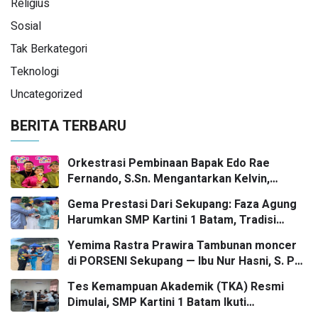
Religius
Sosial
Tak Berkategori
Teknologi
Uncategorized
BERITA TERBARU
Orkestrasi Pembinaan Bapak Edo Rae
Fernando, S.Sn. Mengantarkan Kelvin,
Jason, dan Danish—Grup Ansambel SMP
Gema Prestasi Dari Sekupang: Faza Agung
Kartini 1 Batam—Kembali Menorehkan Juara
Harumkan SMP Kartini 1 Batam, Tradisi
II FLS3N dalam Panggung Kompetisi
Gasing Bergaung Ke Tingkat Kota
Bergengsi
Yemima Rastra Prawira Tambunan moncer
di PORSENI Sekupang — Ibu Nur Hasni, S. Pd
dan Mr. Irwan Herika, M. Pd apresiasi
Tes Kemampuan Akademik (TKA) Resmi
prestasi emas yang menggema
Dimulai, SMP Kartini 1 Batam Ikuti