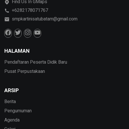
Find Us In GMaps
+6282178071767
smpkartinisatubatam@gmail.com
HALAMAN
Pendaftaran Peserta Didik Baru
Pusat Perpustakaan
ARSIP
Berita
Pengumuman
Agenda