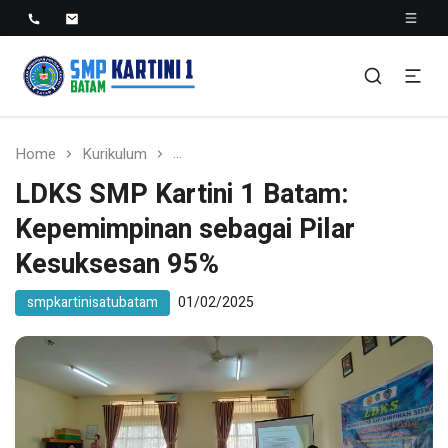
SMP KARTINI 1 BATAM
Sekolah Menegah Pertama Satu Batam
Home
Kurikulum
LDKS SMP Kartini 1 Batam: Kepemimpi
LDKS SMP Kartini 1 Batam:
Kepemimpinan sebagai Pilar
Kesuksesan 95%
smpkartinisatubatam
01/02/2025