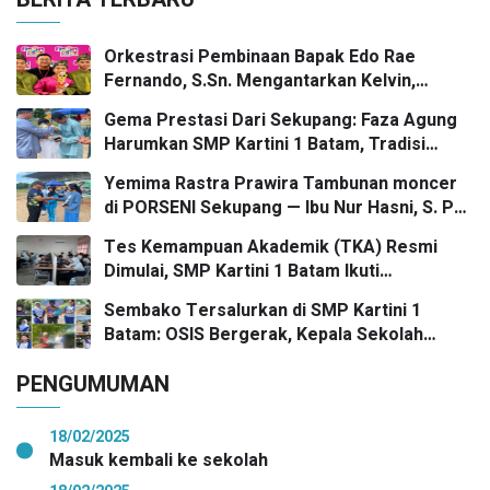
Orkestrasi Pembinaan Bapak Edo Rae
Fernando, S.Sn. Mengantarkan Kelvin,
Jason, dan Danish—Grup Ansambel SMP
Gema Prestasi Dari Sekupang: Faza Agung
Kartini 1 Batam—Kembali Menorehkan Juara
Harumkan SMP Kartini 1 Batam, Tradisi
II FLS3N dalam Panggung Kompetisi
Gasing Bergaung Ke Tingkat Kota
Bergengsi
Yemima Rastra Prawira Tambunan moncer
di PORSENI Sekupang — Ibu Nur Hasni, S. Pd
dan Mr. Irwan Herika, M. Pd apresiasi
Tes Kemampuan Akademik (TKA) Resmi
prestasi emas yang menggema
Dimulai, SMP Kartini 1 Batam Ikuti
Gelombang Pertama Secara Nasional
Sembako Tersalurkan di SMP Kartini 1
Batam: OSIS Bergerak, Kepala Sekolah
Pimpin Aksi Kepedulian
PENGUMUMAN
18/02/2025
Masuk kembali ke sekolah