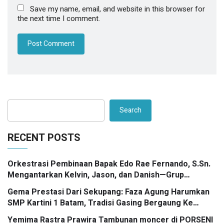
Save my name, email, and website in this browser for
the next time I comment.
Search
RECENT POSTS
Orkestrasi Pembinaan Bapak Edo Rae Fernando, S.Sn.
Mengantarkan Kelvin, Jason, dan Danish—Grup
Ansambel SMP Kartini 1 Batam—Kembali Menorehkan
Gema Prestasi Dari Sekupang: Faza Agung Harumkan
Juara II FLS3N dalam Panggung Kompetisi Bergengsi
SMP Kartini 1 Batam, Tradisi Gasing Bergaung Ke
Tingkat Kota
Yemima Rastra Prawira Tambunan moncer di PORSENI