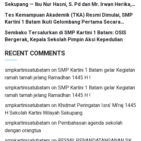
Sekupang — Ibu Nur Hasni, S. Pd dan Mr. Irwan Herika,
M. Pd apresiasi prestasi emas yang menggema
Tes Kemampuan Akademik (TKA) Resmi Dimulai, SMP
Kartini 1 Batam Ikuti Gelombang Pertama Secara
Nasional
Sembako Tersalurkan di SMP Kartini 1 Batam: OSIS
Bergerak, Kepala Sekolah Pimpin Aksi Kepedulian
RECENT COMMENTS
smpkartinisatubatam
on
SMP Kartini 1 Batam gelar Kegiatan
ramah tamah jelang Ramadhan 1445 H !
smpkartinisatubatam
on
SMP Kartini 1 Batam gelar Kegiatan
ramah tamah jelang Ramadhan 1445 H !
smpkartinisatubatam
on
Khidmat Peringatan Isra’ Mi’raj 1445
H Sekolah Kartini Wilayah Sekupang
smpkartinisatubatam
on
Pembahasan agenda sekolah
dengan orangtua
smpkartinisatubatam
on
RESMI! PENANDATANGANAN SK