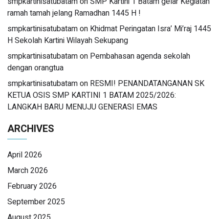
smpkartinisatubatam
on
SMP Kartini 1 Batam gelar Kegiatan
ramah tamah jelang Ramadhan 1445 H !
smpkartinisatubatam
on
Khidmat Peringatan Isra’ Mi’raj 1445
H Sekolah Kartini Wilayah Sekupang
smpkartinisatubatam
on
Pembahasan agenda sekolah
dengan orangtua
smpkartinisatubatam
on
RESMI! PENANDATANGANAN SK
KETUA OSIS SMP KARTINI 1 BATAM 2025/2026:
LANGKAH BARU MENUJU GENERASI EMAS
ARCHIVES
April 2026
March 2026
February 2026
September 2025
August 2025