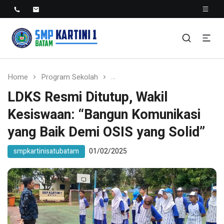
SMP KARTINI 1 BATAM
Sekolah Menegah Pertama Satu Batam
Home
Program Sekolah
LDKS Resmi Ditutup, Wakil Kes
LDKS Resmi Ditutup, Wakil
Kesiswaan: “Bangun Komunikasi
yang Baik Demi OSIS yang Solid”
smpkartinisatubatam
01/02/2025