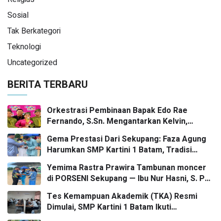
Sosial
Tak Berkategori
Teknologi
Uncategorized
BERITA TERBARU
Orkestrasi Pembinaan Bapak Edo Rae
Fernando, S.Sn. Mengantarkan Kelvin,
Jason, dan Danish—Grup Ansambel SMP
Gema Prestasi Dari Sekupang: Faza Agung
Kartini 1 Batam—Kembali Menorehkan Juara
Harumkan SMP Kartini 1 Batam, Tradisi
II FLS3N dalam Panggung Kompetisi
Gasing Bergaung Ke Tingkat Kota
Bergengsi
Yemima Rastra Prawira Tambunan moncer
di PORSENI Sekupang — Ibu Nur Hasni, S. Pd
dan Mr. Irwan Herika, M. Pd apresiasi
Tes Kemampuan Akademik (TKA) Resmi
prestasi emas yang menggema
Dimulai, SMP Kartini 1 Batam Ikuti
Gelombang Pertama Secara Nasional