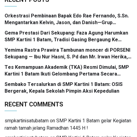
Orkestrasi Pembinaan Bapak Edo Rae Fernando, S.Sn.
Mengantarkan Kelvin, Jason, dan Danish—Grup
Ansambel SMP Kartini 1 Batam—Kembali Menorehkan
Gema Prestasi Dari Sekupang: Faza Agung Harumkan
Juara II FLS3N dalam Panggung Kompetisi Bergengsi
SMP Kartini 1 Batam, Tradisi Gasing Bergaung Ke
Tingkat Kota
Yemima Rastra Prawira Tambunan moncer di PORSENI
Sekupang — Ibu Nur Hasni, S. Pd dan Mr. Irwan Herika,
M. Pd apresiasi prestasi emas yang menggema
Tes Kemampuan Akademik (TKA) Resmi Dimulai, SMP
Kartini 1 Batam Ikuti Gelombang Pertama Secara
Nasional
Sembako Tersalurkan di SMP Kartini 1 Batam: OSIS
Bergerak, Kepala Sekolah Pimpin Aksi Kepedulian
RECENT COMMENTS
smpkartinisatubatam
on
SMP Kartini 1 Batam gelar Kegiatan
ramah tamah jelang Ramadhan 1445 H !