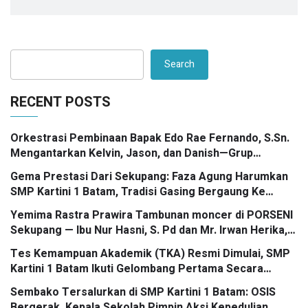
Search
RECENT POSTS
Orkestrasi Pembinaan Bapak Edo Rae Fernando, S.Sn.
Mengantarkan Kelvin, Jason, dan Danish—Grup
Ansambel SMP Kartini 1 Batam—Kembali Menorehkan
Gema Prestasi Dari Sekupang: Faza Agung Harumkan
Juara II FLS3N dalam Panggung Kompetisi Bergengsi
SMP Kartini 1 Batam, Tradisi Gasing Bergaung Ke
Tingkat Kota
Yemima Rastra Prawira Tambunan moncer di PORSENI
Sekupang — Ibu Nur Hasni, S. Pd dan Mr. Irwan Herika,
M. Pd apresiasi prestasi emas yang menggema
Tes Kemampuan Akademik (TKA) Resmi Dimulai, SMP
Kartini 1 Batam Ikuti Gelombang Pertama Secara
Nasional
Sembako Tersalurkan di SMP Kartini 1 Batam: OSIS
Bergerak, Kepala Sekolah Pimpin Aksi Kepedulian