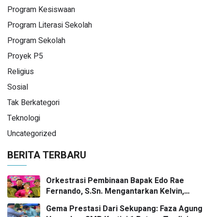
Program Kesiswaan
Program Literasi Sekolah
Program Sekolah
Proyek P5
Religius
Sosial
Tak Berkategori
Teknologi
Uncategorized
BERITA TERBARU
Orkestrasi Pembinaan Bapak Edo Rae
Fernando, S.Sn. Mengantarkan Kelvin,
Jason, dan Danish—Grup Ansambel SMP
Gema Prestasi Dari Sekupang: Faza Agung
Kartini 1 Batam—Kembali Menorehkan Juara