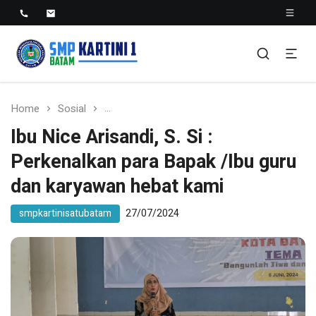
SMP KARTINI 1 BATAM
Sekolah Menegah Pertama Satu Batam
Home
Sosial
Ibu Nice Arisandi, S. Si : Perkenalkan pa
Ibu Nice Arisandi, S. Si :
Perkenalkan para Bapak /Ibu guru
dan karyawan hebat kami
smpkartinisatubatam
27/07/2024