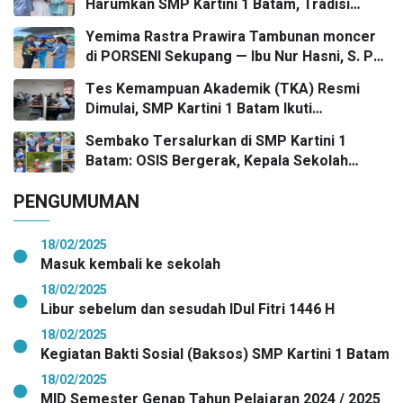
Harumkan SMP Kartini 1 Batam, Tradisi
II FLS3N dalam Panggung Kompetisi
Gasing Bergaung Ke Tingkat Kota
Bergengsi
Yemima Rastra Prawira Tambunan moncer
di PORSENI Sekupang — Ibu Nur Hasni, S. Pd
dan Mr. Irwan Herika, M. Pd apresiasi
Tes Kemampuan Akademik (TKA) Resmi
prestasi emas yang menggema
Dimulai, SMP Kartini 1 Batam Ikuti
Gelombang Pertama Secara Nasional
Sembako Tersalurkan di SMP Kartini 1
Batam: OSIS Bergerak, Kepala Sekolah
Pimpin Aksi Kepedulian
PENGUMUMAN
18/02/2025
Masuk kembali ke sekolah
18/02/2025
Libur sebelum dan sesudah IDul Fitri 1446 H
18/02/2025
Kegiatan Bakti Sosial (Baksos) SMP Kartini 1 Batam
18/02/2025
MID Semester Genap Tahun Pelajaran 2024 / 2025