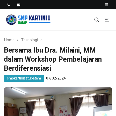
SMP KARTINI 1 BATAM
Sekolah Menegah Pertama Satu Batam
Home
Teknologi
Bersama Ibu Dra. Milaini, MM dalam W
Bersama Ibu Dra. Milaini, MM
dalam Workshop Pembelajaran
Berdiferensiasi
smpkartinisatubatam
07/02/2024