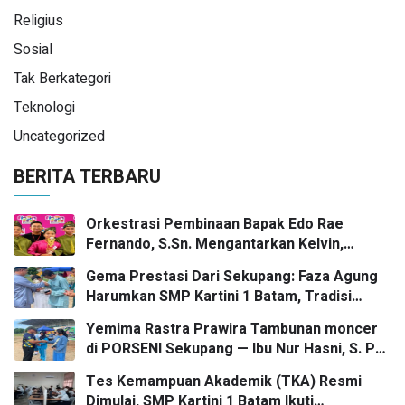
Religius
Sosial
Tak Berkategori
Teknologi
Uncategorized
BERITA TERBARU
Orkestrasi Pembinaan Bapak Edo Rae
Fernando, S.Sn. Mengantarkan Kelvin,
Jason, dan Danish—Grup Ansambel SMP
Gema Prestasi Dari Sekupang: Faza Agung
Kartini 1 Batam—Kembali Menorehkan Juara
Harumkan SMP Kartini 1 Batam, Tradisi
II FLS3N dalam Panggung Kompetisi
Gasing Bergaung Ke Tingkat Kota
Bergengsi
Yemima Rastra Prawira Tambunan moncer
di PORSENI Sekupang — Ibu Nur Hasni, S. Pd
dan Mr. Irwan Herika, M. Pd apresiasi
Tes Kemampuan Akademik (TKA) Resmi
prestasi emas yang menggema
Dimulai, SMP Kartini 1 Batam Ikuti