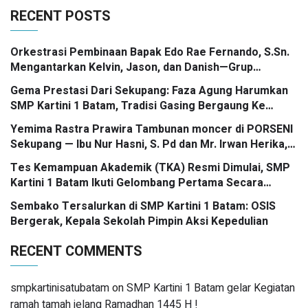
RECENT POSTS
Orkestrasi Pembinaan Bapak Edo Rae Fernando, S.Sn.
Mengantarkan Kelvin, Jason, dan Danish—Grup
Ansambel SMP Kartini 1 Batam—Kembali Menorehkan
Gema Prestasi Dari Sekupang: Faza Agung Harumkan
Juara II FLS3N dalam Panggung Kompetisi Bergengsi
SMP Kartini 1 Batam, Tradisi Gasing Bergaung Ke
Tingkat Kota
Yemima Rastra Prawira Tambunan moncer di PORSENI
Sekupang — Ibu Nur Hasni, S. Pd dan Mr. Irwan Herika,
M. Pd apresiasi prestasi emas yang menggema
Tes Kemampuan Akademik (TKA) Resmi Dimulai, SMP
Kartini 1 Batam Ikuti Gelombang Pertama Secara
Nasional
Sembako Tersalurkan di SMP Kartini 1 Batam: OSIS
Bergerak, Kepala Sekolah Pimpin Aksi Kepedulian
RECENT COMMENTS
smpkartinisatubatam
on
SMP Kartini 1 Batam gelar Kegiatan
ramah tamah jelang Ramadhan 1445 H !