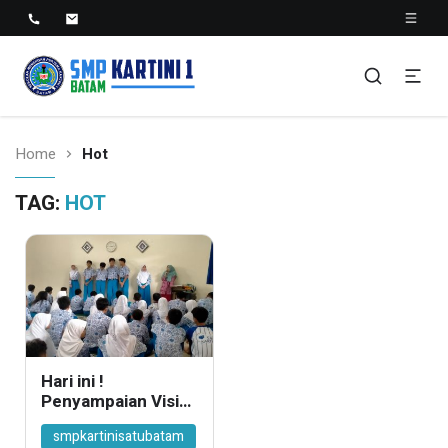
SMP KARTINI 1 BATAM
Sekolah Menegah Pertama Satu Batam
Home
Hot
TAG:
HOT
Hari ini !
Penyampaian Visi
Misi Cawaketos
smpkartinisatubatam
2024/2025