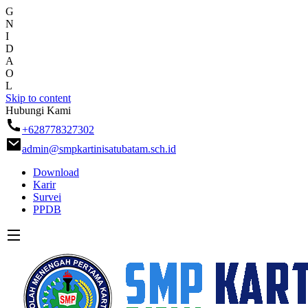
G
N
I
D
A
O
L
Skip to content
Hubungi Kami
+628778327302
admin@smpkartinisatubatam.sch.id
Download
Karir
Survei
PPDB