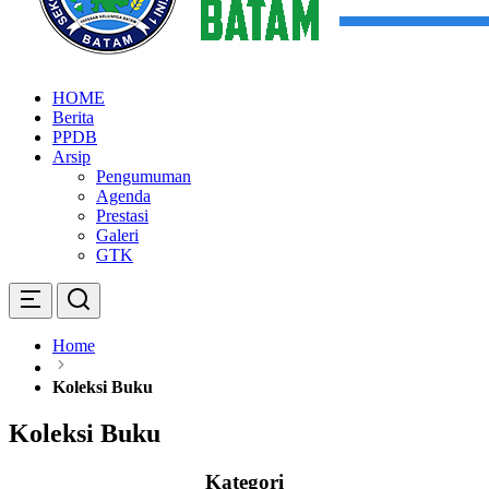
SMP KARTINI 1 BATAM
Sekolah Menegah Pertama Satu Batam
HOME
Berita
PPDB
Arsip
Pengumuman
Agenda
Prestasi
Galeri
GTK
Home
Koleksi Buku
Koleksi Buku
Kategori