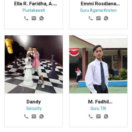
Ella R. Faridha, A.
Emmi Rosdiana
Md
Sibuea, S. Pd K
Pustakawati
Guru Agama Kristen
Dandy
M. Fadhil
Hadiatama
Security
Guru TIK