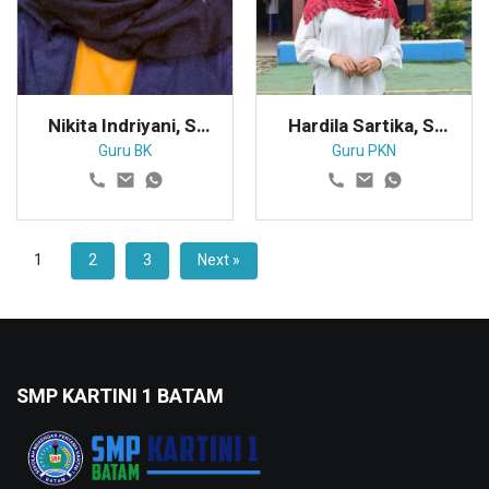
Nikita Indriyani, S.
Hardila Sartika, S.
Pd
Pd
Guru BK
Guru PKN
1
2
3
Next »
SMP KARTINI 1 BATAM