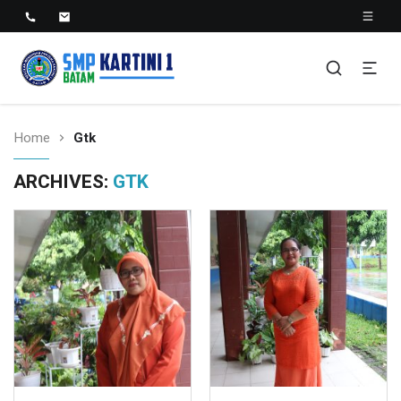
SMP KARTINI 1 BATAM
Sekolah Menegah Pertama Satu Batam
Home
Gtk
ARCHIVES:
GTK