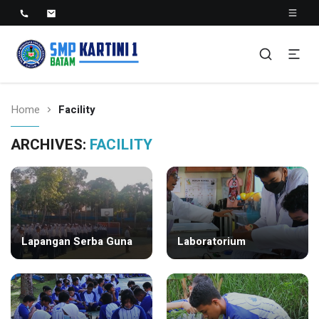
SMP KARTINI 1 BATAM
Sekolah Menegah Pertama Satu Batam
Home
Facility
ARCHIVES:
FACILITY
Lapangan Serba Guna
Laboratorium